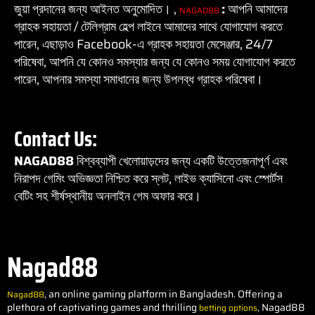
জুয়া প্রদানের জন্য আইনত অনুমোদিত। ,
:
আপনি আমাদের
NAGAD88
গ্রাহক সহায়তা / টেলিগ্রাম হেল্প লাইনে আমাদের সাথে যোগাযোগ করতে
পারেন, এছাড়াও Facebook-এ গ্রাহক সহায়তা মেসেঞ্জার, 24/7
পরিষেবা, আপনি যে কোনও সমস্যার জন্য যে কোনও সময় যোগাযোগ করতে
পারেন, আপনার সমস্যা সমাধানের জন্য উপলব্ধ গ্রাহক পরিষেবা।
Contact Us:
NAGAD88
বিশ্বব্যাপী খেলোয়াড়দের জন্য একটি উত্তেজনাপূর্ণ এবং
নিরাপদ গেমিং অভিজ্ঞতা নিশ্চিত করে স্লট, লাইভ ক্যাসিনো এবং স্পোর্টস
বেটিং সহ শীর্ষস্থানীয় অনলাইন গেম অফার করে।
Nagad88
, an online gaming platform in Bangladesh. Offering a
Nagad88
plethora of captivating games and thrilling
, Nagad88
betting options