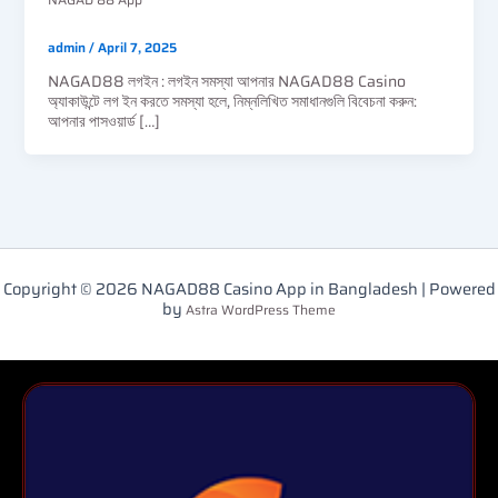
admin
/
April 7, 2025
NAGAD88 লগইন : লগইন সমস্যা আপনার NAGAD88 Casino
অ্যাকাউন্টে লগ ইন করতে সমস্যা হলে, নিম্নলিখিত সমাধানগুলি বিবেচনা করুন:
আপনার পাসওয়ার্ড […]
Copyright © 2026 NAGAD88 Casino App in Bangladesh | Powered
by
Astra WordPress Theme