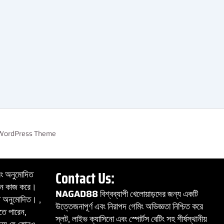
 WordPress Theme
Contact Us:
এবং অনুমোদিত
ীনে কাজ করে।
NAGAD88
বিশ্বব্যাপী খেলোয়াড়দের জন্য একটি
নত অনুমোদিত। ,
উত্তেজনাপূর্ণ এবং নিরাপদ গেমিং অভিজ্ঞতা নিশ্চিত করে
তে পারেন,
স্লট, লাইভ ক্যাসিনো এবং স্পোর্টস বেটিং সহ শীর্ষস্থানীয়