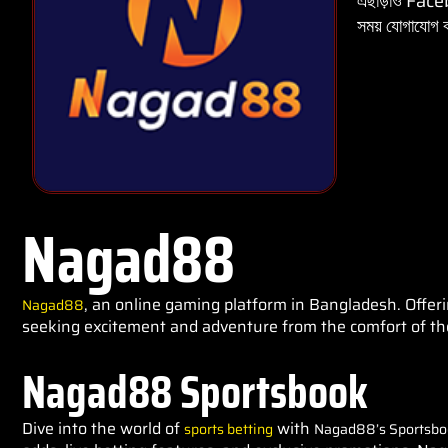
এছাড়াও Faceb
সময় যোগাযোগ ক
Nagad88
, an online gaming platform in Bangladesh. Offeri
Nagad88
seeking excitement and adventure from the comfort of t
Nagad88 Sportsbook
Dive into the world of
with
sports betting
Nagad88’s Sportsb