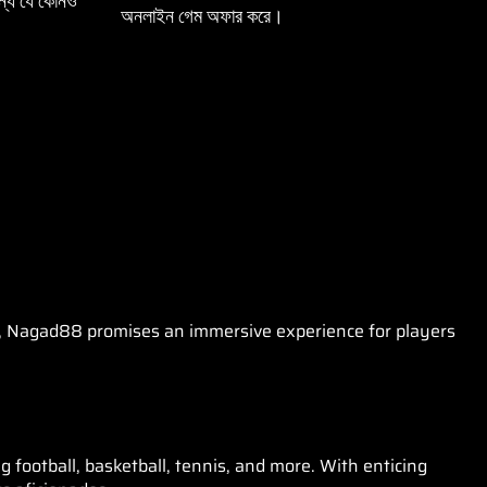
ন্য যে কোনও
অনলাইন গেম অফার করে।
, Nagad88 promises an immersive experience for players
ng football, basketball, tennis, and more. With enticing