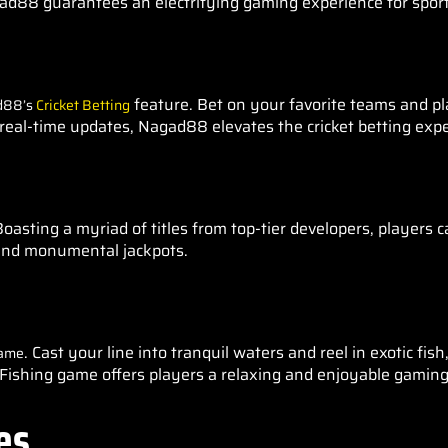
gad88 guarantees an electrifying gaming experience for sport
feature. Bet on your favorite teams and pla
d88’s
Cricket Betting
eal-time updates, Nagad88 elevates the cricket betting exp
Boasting a myriad of titles from top-tier developers, player
 and monumental jackpots.
. Cast your line into tranquil waters and reel in exotic fis
game
ishing game offers players a relaxing and enjoyable gaming 
es