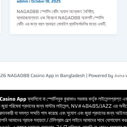
admin
/
October 18, 2025
NAGAD88 স্পোর্টস বেটিং অ্যাপ অন্বেষণ: বৈশিষ্ট্য,
ব্যবহারযোগ্যতা এবং বিবেচনা NAGAD88 অ্যাপটি স্পোর্টস
বেটিং এর জন্য বহুল ব্যবহৃত মোবাইল প্ল্যাটফর্মগুলির মধ্যে একটি,
026 NAGAD88 Casino App in Bangladesh | Powered by
Astra
Casino App
ক্যাসিনো বা স্পোর্টসবুক কুরাকাও সরকার কর্তৃক লাইসেন্সপ্রাপ্ত 
বে জুয়া পরিষেবা প্রদানের জন্য মাস্টার লাইসেন্স, NV#48485/JAZZ এর অধ
্রদানকারী যা সমস্ত সম্মতি পাস করেছে এবং সুযোগ এবং জুয়া প্রদানের জন্য আই
নি আমাদের গ্রাহক সহায়তা / টেলিগ্রাম হেল্প লাইনে আমাদের সাথে যোগাযোগ কর