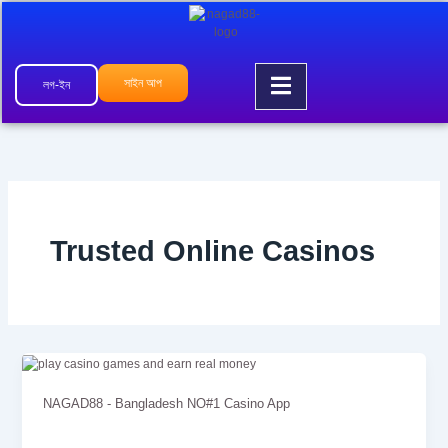
Skip
to
content
সাইন আপ
লগ-ইন
Trusted Online Casinos
NAGAD88 - Bangladesh NO#1 Casino App