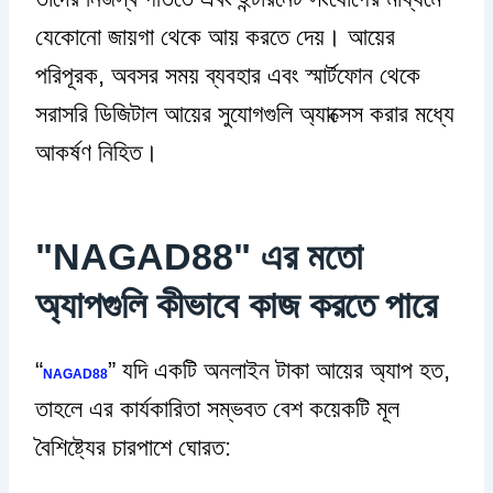
যেকোনো জায়গা থেকে আয় করতে দেয়। আয়ের
পরিপূরক, অবসর সময় ব্যবহার এবং স্মার্টফোন থেকে
সরাসরি ডিজিটাল আয়ের সুযোগগুলি অ্যাক্সেস করার মধ্যে
আকর্ষণ নিহিত।
"NAGAD88" এর মতো
অ্যাপগুলি কীভাবে কাজ করতে পারে
“
” যদি একটি অনলাইন টাকা আয়ের অ্যাপ হত,
NAGAD88
তাহলে এর কার্যকারিতা সম্ভবত বেশ কয়েকটি মূল
বৈশিষ্ট্যের চারপাশে ঘোরত: