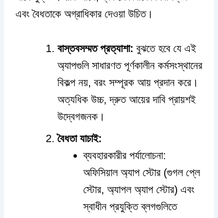
এবং বৈধতাকে অগ্রাধিকার দেওয়া উচিত।
বাস্তবসম্মত প্রত্যাশা:
বুঝতে হবে যে এই
অ্যাপগুলি সাধারণত পূর্ণকালীন কর্মসংস্থানের
বিকল্প নয়, বরং সম্পূরক আয় প্রদান করে।
অত্যধিক উচ্চ, দ্রুত আয়ের দাবি প্রায়শই
উদ্বেগজনক।
বৈধতা যাচাই:
ব্যবহারকারীর পর্যালোচনা:
অফিসিয়াল অ্যাপ স্টোর (গুগল প্লে
স্টোর, অ্যাপল অ্যাপ স্টোর) এবং
স্বাধীন প্রযুক্তি ব্লগগুলিতে