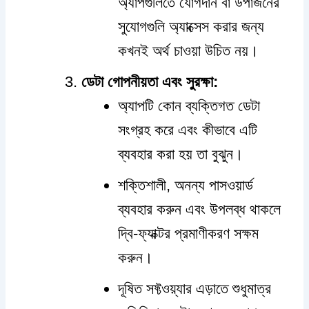
অ্যাপগুলিতে যোগদান বা উপার্জনের
সুযোগগুলি অ্যাক্সেস করার জন্য
কখনই অর্থ চাওয়া উচিত নয়।
ডেটা গোপনীয়তা এবং সুরক্ষা:
অ্যাপটি কোন ব্যক্তিগত ডেটা
সংগ্রহ করে এবং কীভাবে এটি
ব্যবহার করা হয় তা বুঝুন।
শক্তিশালী, অনন্য পাসওয়ার্ড
ব্যবহার করুন এবং উপলব্ধ থাকলে
দ্বি-ফ্যাক্টর প্রমাণীকরণ সক্ষম
করুন।
দূষিত সফ্টওয়্যার এড়াতে শুধুমাত্র