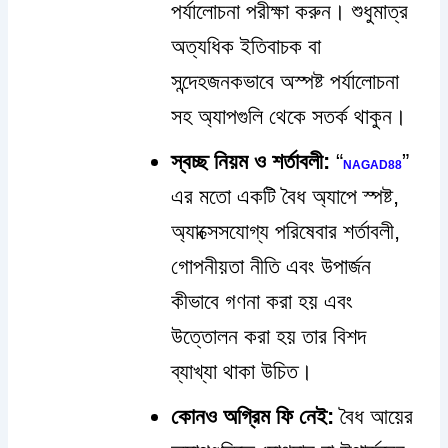
পর্যালোচনা পরীক্ষা করুন। শুধুমাত্র
অত্যধিক ইতিবাচক বা
সন্দেহজনকভাবে অস্পষ্ট পর্যালোচনা
সহ অ্যাপগুলি থেকে সতর্ক থাকুন।
স্বচ্ছ নিয়ম ও শর্তাবলী:
“
”
NAGAD88
এর মতো একটি বৈধ অ্যাপে স্পষ্ট,
অ্যাক্সেসযোগ্য পরিষেবার শর্তাবলী,
গোপনীয়তা নীতি এবং উপার্জন
কীভাবে গণনা করা হয় এবং
উত্তোলন করা হয় তার বিশদ
ব্যাখ্যা থাকা উচিত।
কোনও অগ্রিম ফি নেই:
বৈধ আয়ের