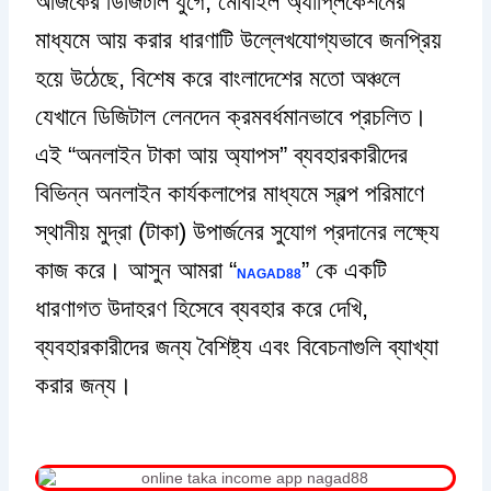
আজকের ডিজিটাল যুগে, মোবাইল অ্যাপ্লিকেশনের
মাধ্যমে আয় করার ধারণাটি উল্লেখযোগ্যভাবে জনপ্রিয়
হয়ে উঠেছে, বিশেষ করে বাংলাদেশের মতো অঞ্চলে
যেখানে ডিজিটাল লেনদেন ক্রমবর্ধমানভাবে প্রচলিত।
এই “অনলাইন টাকা আয় অ্যাপস” ব্যবহারকারীদের
বিভিন্ন অনলাইন কার্যকলাপের মাধ্যমে স্বল্প পরিমাণে
স্থানীয় মুদ্রা (টাকা) উপার্জনের সুযোগ প্রদানের লক্ষ্যে
কাজ করে। আসুন আমরা “
” কে একটি
NAGAD88
ধারণাগত উদাহরণ হিসেবে ব্যবহার করে দেখি,
ব্যবহারকারীদের জন্য বৈশিষ্ট্য এবং বিবেচনাগুলি ব্যাখ্যা
করার জন্য।