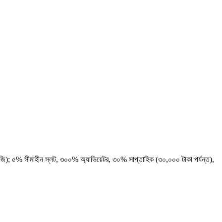
জি); ৫% সীমাহীন স্লট, ৩০০% অ্যাভিয়েটর, ৩০% সাপ্তাহিক (৩০,০০০ টাকা পর্যন্ত),