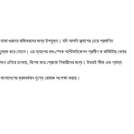
তে থাকা গুরুতর বাজিকরদের জন্য উপযুক্ত। যদি আপনি ফ্ল্যাশের চেয়ে প্রমাণিত
চুম্বক করে তোলে। এর অ্যাপের কম-স্পেক অপ্টিমাইজেশন গ্রামীণ বা কমিউটার খেলার
হিসেবে এগিয়ে চলেছে, বিশেষ করে প্রোমো শিকারীদের জন্য। উভয়ই সীমা এবং ন্যায্য
ংলাদেশের ক্রমবর্ধমান দৃশ্যে রোমাঞ্চ অপেক্ষা করছে।