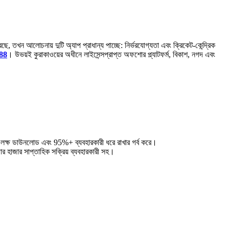
ে, তখন আলোচনায় দুটি অ্যাপ প্রাধান্য পাচ্ছে: নির্ভরযোগ্যতা এবং ক্রিকেট-কেন্দ্রিক
88
। উভয়ই কুরাকাওয়ের অধীনে লাইসেন্সপ্রাপ্ত অফশোর প্ল্যাটফর্ম, বিকাশ, নগদ এবং
্ষ লক্ষ ডাউনলোড এবং 95%+ ব্যবহারকারী ধরে রাখার গর্ব করে।
ার হাজার সাপ্তাহিক সক্রিয় ব্যবহারকারী সহ।