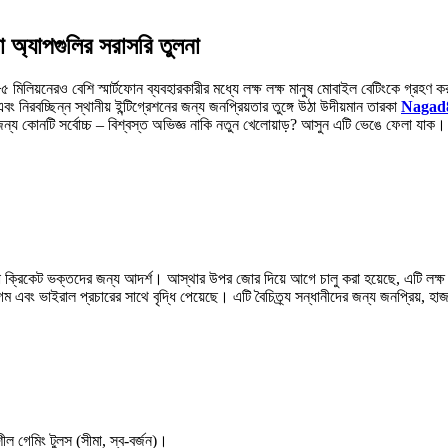
্যাপগুলির সরাসরি তুলনা
িলিয়নেরও বেশি স্মার্টফোন ব্যবহারকারীর মধ্যে লক্ষ লক্ষ মানুষ মোবাইল বেটিংকে গ্রহণ করছ
বং নিরবচ্ছিন্ন স্থানীয় ইন্টিগ্রেশনের জন্য জনপ্রিয়তার তুঙ্গে উঠা উদীয়মান তারকা
Nagad
 জন্য কোনটি সর্বোচ্চ – বিশ্বস্ত অভিজ্ঞ নাকি নতুন খেলোয়াড়? আসুন এটি ভেঙে ফেলা যাক।
ঁধা ক্রিকেট ভক্তদের জন্য আদর্শ। আস্থার উপর জোর দিয়ে আগে চালু করা হয়েছে, এটি লক
এবং ভাইরাল প্রচারের সাথে বৃদ্ধি পেয়েছে। এটি বৈচিত্র্য সন্ধানীদের জন্য জনপ্রিয়, হাজ
ল গেমিং টুলস (সীমা, স্ব-বর্জন)।