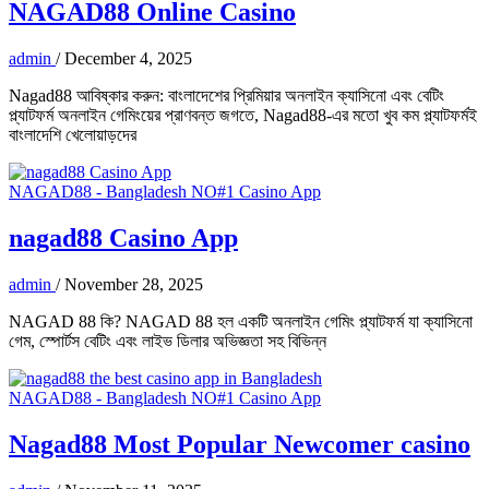
NAGAD88 Online Casino
admin
/
December 4, 2025
Nagad88 আবিষ্কার করুন: বাংলাদেশের প্রিমিয়ার অনলাইন ক্যাসিনো এবং বেটিং
প্ল্যাটফর্ম অনলাইন গেমিংয়ের প্রাণবন্ত জগতে, Nagad88-এর মতো খুব কম প্ল্যাটফর্মই
বাংলাদেশি খেলোয়াড়দের
NAGAD88 - Bangladesh NO#1 Casino App
nagad88 Casino App
admin
/
November 28, 2025
NAGAD 88 কি? NAGAD 88 হল একটি অনলাইন গেমিং প্ল্যাটফর্ম যা ক্যাসিনো
গেম, স্পোর্টস বেটিং এবং লাইভ ডিলার অভিজ্ঞতা সহ বিভিন্ন
NAGAD88 - Bangladesh NO#1 Casino App
Nagad88 Most Popular Newcomer casino