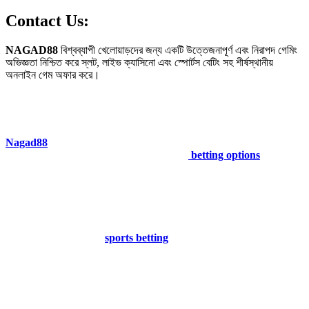
Contact Us:
NAGAD88
বিশ্বব্যাপী খেলোয়াড়দের জন্য একটি উত্তেজনাপূর্ণ এবং নিরাপদ গেমিং
অভিজ্ঞতা নিশ্চিত করে স্লট, লাইভ ক্যাসিনো এবং স্পোর্টস বেটিং সহ শীর্ষস্থানীয়
অনলাইন গেম অফার করে।
Nagad88
Nagad88
, an online gaming platform in Bangladesh. Offering a
plethora of captivating games and thrilling
betting options
,
Nagad88 promises an immersive experience for players seeking
excitement and adventure from the comfort of their own homes.
Nagad88 Sportsbook
Dive into the world of
sports betting
with
Nagad88’s Sportsbook
,
featuring a diverse selection of sports and events including football,
basketball, tennis, and more. With enticing odds, live betting
features, and exclusive promotions, Nagad88 guarantees an
electrifying gaming experience for sports aficionados.