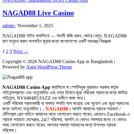
NAGAD88 - Bangladesh NO#1 Casino App
NAGAD88 Live Casino
admin
/
November 1, 2025
NAGAD88 লাইভ ক্যাসিনো — সাহসী বাজি ধরুন, জোরে খেলুন, NAGAD88
রাশ অনুভব করুন অনলাইন জুয়ার জন্য বাংলাদেশের একটি স্বতন্ত্র নিয়ন্ত্রক
1
2
3
Next
→
Copyright © 2026 NAGAD88 Casino App in Bangladesh |
Powered by
Astra WordPress Theme
NAGAD88 Casino App
ক্যাসিনো বা স্পোর্টসবুক কুরাকাও সরকার কর্তৃক
লাইসেন্সপ্রাপ্ত এবং অনুমোদিত এবং তথ্য হিসাবে জুয়া পরিষেবা প্রদানের জন্য মাস্টার
লাইসেন্স, NV#48485/JAZZ এর অধীনে কাজ করে।
একটি পরিষেবা প্রদানকারী যা সমস্ত সম্মতি পাস করেছে এবং সুযোগ এবং জুয়া প্রদানের
জন্য আইনত অনুমোদিত। ,
NAGAD88
:
আপনি আমাদের গ্রাহক সহায়তা /
টেলিগ্রাম হেল্প লাইনে আমাদের সাথে যোগাযোগ করতে পারেন, এছাড়াও Facebook-এ
গ্রাহক সহায়তা মেসেঞ্জার, 24/7 পরিষেবা, আপনি যে কোনও সমস্যার জন্য যে কোনও
সময় যোগাযোগ করতে পারেন, আপনার সমস্যা সমাধানের জন্য উপলব্ধ গ্রাহক
পরিষেবা।