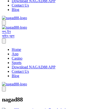
Download NAGAD88 APP
Contact Us
Blog
লগ-ইন
সাইন আপ
Home
App
Casino
Sports
Download NAGAD88 APP
Contact Us
Blog
nagad88