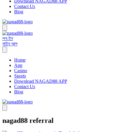
Download NAGAD88 APP
Contact Us
Blog
লগ-ইন
সাইন আপ
Home
App
Casino
Sports
Download NAGAD88 APP
Contact Us
Blog
nagad88 referral