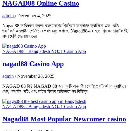
NAGAD88 Online Casino
admin
/
December 4, 2025
Nagad88 আবিষ্কার করুন: বাংলাদেশের প্রিমিয়ার অনলাইন ক্যাসিনো এবং বেটিং
প্ল্যাটফর্ম অনলাইন গেমিংয়ের প্রাণবন্ত জগতে, Nagad88-এর মতো খুব কম প্ল্যাটফর্মই
বাংলাদেশি খেলোয়াড়দের
NAGAD88 - Bangladesh NO#1 Casino App
nagad88 Casino App
admin
/
November 28, 2025
NAGAD 88 কি? NAGAD 88 হল একটি অনলাইন গেমিং প্ল্যাটফর্ম যা ক্যাসিনো
গেম, স্পোর্টস বেটিং এবং লাইভ ডিলার অভিজ্ঞতা সহ বিভিন্ন
NAGAD88 - Bangladesh NO#1 Casino App
Nagad88 Most Popular Newcomer casino