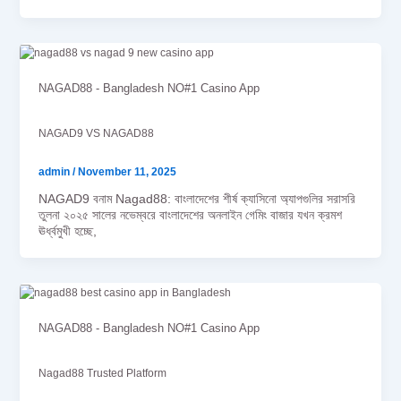
NAGAD88 - Bangladesh NO#1 Casino App
NAGAD9 VS NAGAD88
admin
/
November 11, 2025
NAGAD9 বনাম Nagad88: বাংলাদেশের শীর্ষ ক্যাসিনো অ্যাপগুলির সরাসরি
তুলনা ২০২৫ সালের নভেম্বরে বাংলাদেশের অনলাইন গেমিং বাজার যখন ক্রমশ
ঊর্ধ্বমুখী হচ্ছে,
NAGAD88 - Bangladesh NO#1 Casino App
Nagad88 Trusted Platform