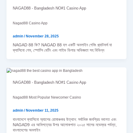
NAGAD88 - Bangladesh NO#1 Casino App
Nagad88 Casino App
admin
/
November 28, 2025
NAGAD 88 কি? NAGAD 88 হল একটি অনলাইন গেমিং প্ল্যাটফর্ম যা
ক্যাসিনো গেম, স্পোর্টস বেটিং এবং লাইভ ডিলার অভিজ্ঞতা সহ বিভিন্ন
NAGAD88 - Bangladesh NO#1 Casino App
Nagad88 Most Popular Newcomer Casino
admin
/
November 11, 2025
বাংলাদেশে ক্যাসিনো অ্যাপের রোমাঞ্চকর উত্থান: সর্বাধিক জনপ্রিয় নবাগত এবং
NAGAD9 এর আধিপত্যের উপর আলোকপাত ২০২৫ সালের নভেম্বর পর্যন্ত,
বাংলাদেশের অনলাইন