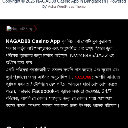
Copyright © 2026 NAGAD88 Casino App in Bangladesh | Powered
by
Astra WordPress Theme
NAGAD88 Casino App
ক্যাসিনো বা স্পোর্টসবুক কুরাকাও
সরকার কর্তৃক লাইসেন্সপ্রাপ্ত এবং অনুমোদিত এবং তথ্য হিসাবে জুয়া
পরিষেবা প্রদানের জন্য মাস্টার লাইসেন্স, NV#48485/JAZZ এর
অধীনে কাজ করে।
একটি পরিষেবা প্রদানকারী যা সমস্ত সম্মতি পাস করেছে এবং সুযোগ এবং
জুয়া প্রদানের জন্য আইনত অনুমোদিত। ,
:
আপনি আমাদের
NAGAD88
গ্রাহক সহায়তা / টেলিগ্রাম হেল্প লাইনে আমাদের সাথে যোগাযোগ করতে
পারেন, এছাড়াও Facebook-এ গ্রাহক সহায়তা মেসেঞ্জার, 24/7
পরিষেবা, আপনি যে কোনও সমস্যার জন্য যে কোনও সময় যোগাযোগ
করতে পারেন, আপনার সমস্যা সমাধানের জন্য উপলব্ধ গ্রাহক পরিষেবা।